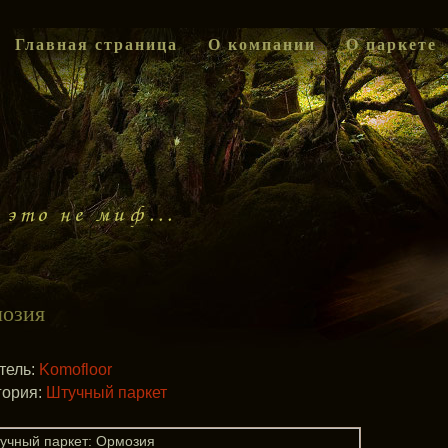
Главная страница
О компании
О паркете
озия
тель:
Komofloor
гория:
Штучный паркет