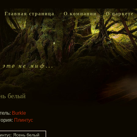
Главная страница
О компании
О паркете
нь белый
тель:
Burkle
гория:
Плинтус