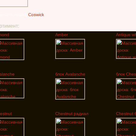
качать прайс:
Coswick
ртимент:
mond
Amber
Antique wh
alanche
блок Avalanche
блок Ches
estnut
Chestnut радиал
Chestnut