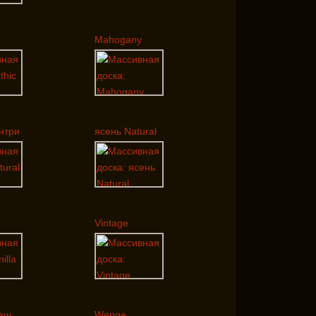
Mahogany
антри
ясень Natural
Vintage
раш
Wenge