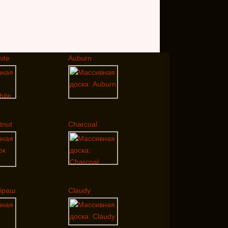
ite
Auburn
tnut
Charcoal
 браш
Claudy