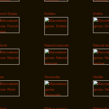
ench Estate
Golden
Gothic
tural
Natural классик
Natural к
se
Terracotta
Vanilla
lnut
Walnut радиал
Walnut б