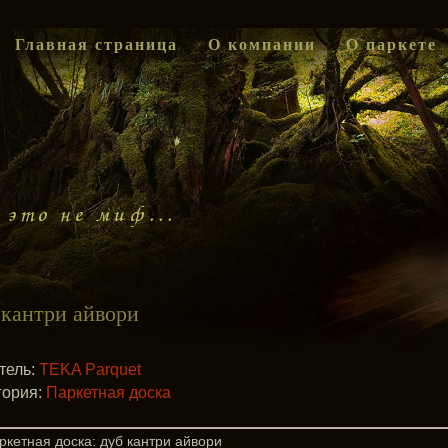
Главная страница
О компании
О паркете
 кантри айвори
тель:
TEKA Parquet
гория:
Паркетная доска