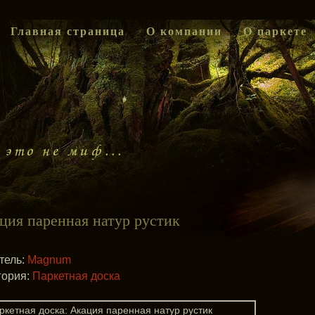
Главная страница
О компании
О паркете
ция паренная натур рустик
тель:
Magnum
гория:
Паркетная доска