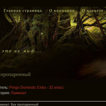
Главная страница
О компании
О паркете
 пропаренный
тель:
Pergo Domestic Extra - 32 класс
гория:
Ламинат