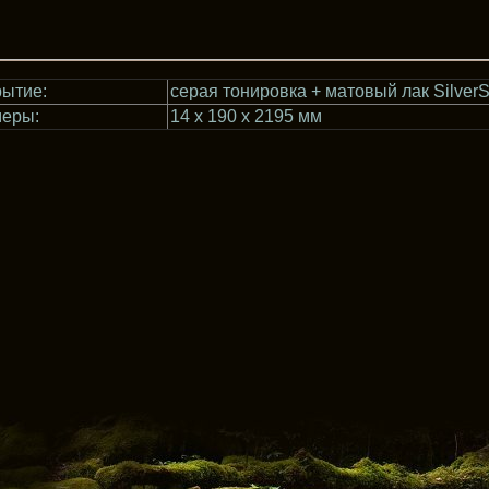
ытие:
серая тонировка + матовый лак SilverS
меры:
14 х 190 х 2195 мм