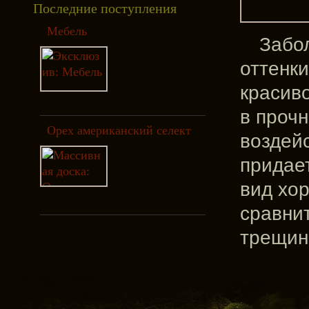
Последние поступления
Мебель
Забол
оттенки
красив
в прочн
Орех американский селект
воздей
придает
вид хо
сравнит
трещин